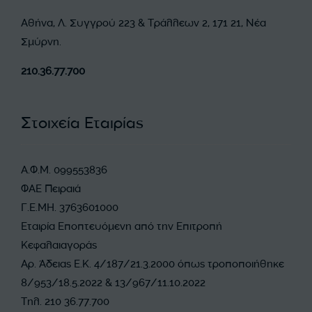
Αθήνα, Λ. Συγγρού 223 & Τράλλεων 2, 171 21, Νέα
Σμύρνη.
210.36.77.700
Στοιχεία Εταιρίας
Α.Φ.Μ. 099553836
ΦΑΕ Πειραιά
Γ.Ε.ΜΗ. 3763601000
Εταιρία Εποπτευόμενη από την Επιτροπή
Κεφαλαιαγοράς
Αρ. Άδειας Ε.Κ. 4/187/21.3.2000 όπως τροποποιήθηκε
8/953/18.5.2022 & 13/967/11.10.2022
Τηλ. 210 36.77.700