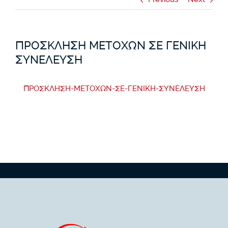
Previous
Next
Δημοσιοποιήσεις
Εμπορευμάτων και Πολυτίμων Μετάλλων
Διεύθυνση Παραπόνων
Ηλεκτρονικές Υπηρεσίες
ΠΡΟΣΚΛΗΣΗ ΜΕΤΟΧΩΝ ΣΕ ΓΕΝΙΚΗ
Προσυμβατικό Πακέτο
ETFs
ΣΥΝΕΛΕΥΣΗ
Έγγραφα Βασικών Πληροφοριών
CFDs
ΠΡΟΣΚΛΗΣΗ-ΜΕΤΟΧΩΝ-ΣΕ-ΓΕΝΙΚΗ-ΣΥΝΕΛΕΥΣΗ