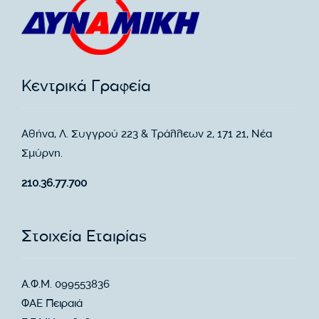
Κεντρικά Γραφεία
Αθήνα, Λ. Συγγρού 223 & Τράλλεων 2, 171 21, Νέα
Σμύρνη.
210.36.77.700
Στοιχεία Εταιρίας
Α.Φ.Μ. 099553836
ΦΑΕ Πειραιά